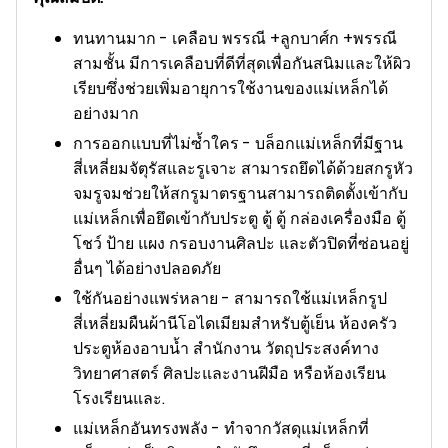
ทนทานมาก - เคลือบ พรรณี +ลูกบาศ์ก +พรรณี
สามชั้น มีการเคลือบที่ดีที่สุดเพื่อกันสนิมและให้ผิว
เรียบซึ่งช่วยเพิ่มอายุการใช้งานของแม่เหล็กได้
อย่างมาก
การออกแบบที่ไม่ซ้ำใคร - บล็อกแม่เหล็กที่มีฐาน
สี่เหลี่ยมจัตุรัสและรูเจาะ สามารถยึดได้ด้วยสกรูหัว
จมรูจมช่วยให้สกรูมาตรฐานสามารถติดตั้งเข้ากับ
แม่เหล็กเพื่อยึดเข้ากับประตู ตู้ ตู้ กล่องเครื่องมือ ตู้
โชว์ ป้าย แผง กรอบงานศิลปะ และตัวปิดที่ซ่อนอยู่
อื่นๆ ได้อย่างปลอดภัย
ใช้กันอย่างแพร่หลาย - สามารถใช้แม่เหล็กรูป
สี่เหลี่ยมผืนผ้านีโอไดเมียมสำหรับตู้เย็น ห้องครัว
ประตูห้องอาบน้ำ สำนักงาน วัตถุประสงค์ทาง
วิทยาศาสตร์ ศิลปะและงานฝีมือ หรือห้องเรียน
โรงเรียนและ.
แม่เหล็กอันทรงพลัง - ทำจากวัสดุแม่เหล็กที่