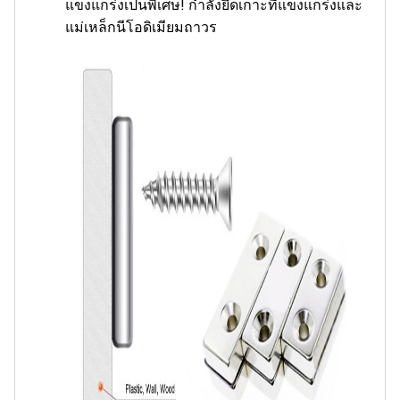
แข็งแกร่งเป็นพิเศษ! กำลังยึดเกาะที่แข็งแกร่งและ
แม่เหล็กนีโอดิเมียมถาวร