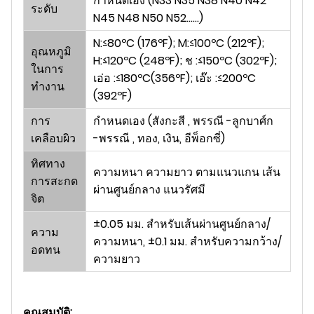
กำหนดเอง (N33 N35 N38 N40 N42
ระดับ
N45 N48 N50 N52......)
N:≤80ºC (176ºF); M:≤100ºC (212ºF);
อุณหภูมิ
H:≤120ºC (248ºF); ช :≤150ºC (302ºF);
ในการ
เอ่อ :≤180ºC(356ºF); เอ๊ะ :≤200ºC
ทำงาน
(392ºF)
การ
กำหนดเอง (สังกะสี , พรรณี -ลูกบาศ์ก
เคลือบผิว
-พรรณี , ทอง, เงิน, อีพ็อกซี่)
ทิศทาง
ความหนา ความยาว ตามแนวแกน เส้น
การสะกด
ผ่านศูนย์กลาง แนวรัศมี
จิต
±0.05 มม. สำหรับเส้นผ่านศูนย์กลาง/
ความ
ความหนา, ±0.1 มม. สำหรับความกว้าง/
อดทน
ความยาว
คุณสมบัติ: