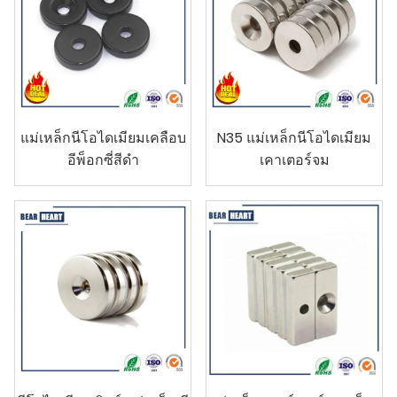
แม่เหล็กนีโอไดเมียมเคลือบ
N35 แม่เหล็กนีโอไดเมียม
อีพ็อกซี่สีดำ
เคาเตอร์จม