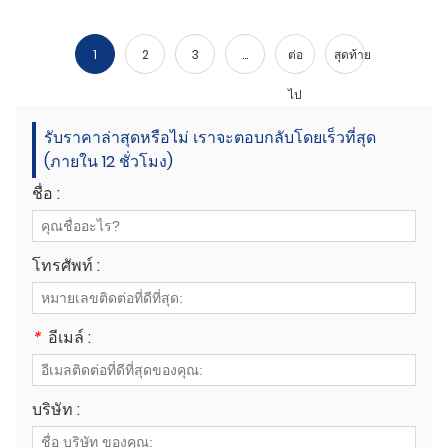
1
2
3
...
ต่อ
สุดท้าย
ไป
รับราคาล่าสุดหรือไม่ เราจะตอบกลับโดยเร็วที่สุด
(ภายใน 12 ชั่วโมง)
ชื่อ :
โทรศัพท์ :
*
อีเมล์ :
บริษัท :