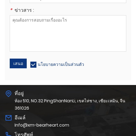
*
ข่าวสาร :
เสนอ
นโยบายความเป็นส่วนตัว
ที่อยู่
ห้อง 510, NO.32 PingShanNanLi, เขตไห่ชาง, เซียะเหมิน, จีน
361026
อีเมล์
Info@xm-bearheart.com
โทรศัพท์