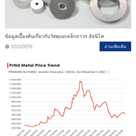
ข้อมูลเบื้องต้นเกี่ยวกับวัสดุแม่เหล็กถาวร อัลนิโค
2023/11/15
อ่านเพิ่มเติม